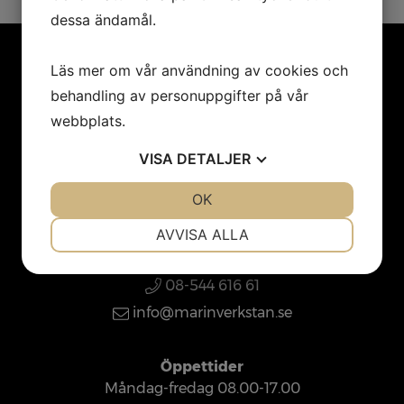
inom Stockholmsområdet.
dessa ändamål.
Läs mer om vår användning av cookies och
behandling av personuppgifter på vår
webbplats.
Hitta hit
VISA
DETALJER
Svinningehamn
184 92 Åkersberga
JA
NEJ
OK
JA
NEJ
Sweden
NÖDVÄNDIG
INSTÄLLNINGAR
AVVISA ALLA
Kontakta oss
JA
NEJ
JA
NEJ
08-544 616 61
MARKNADSFÖRING
STATISTIK
info@marinverkstan.se
Öppettider
Måndag-fredag 08.00-17.00