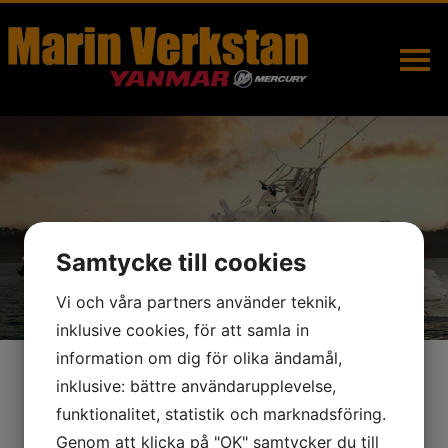
Hem
Motorer
Reservdelar & tillbehör
Samtycke till cookies
Vi och våra partners använder teknik,
Servicebil
inklusive cookies, för att samla in
information om dig för olika ändamål,
Servicebil
VIP
inklusive: bättre användarupplevelse,
MarinVerkstan har servicebilar som kan komma
funktionalitet, statistik och marknadsföring.
Kontakta oss
till din båt för att reparera och serva din motor
Genom att klicka på "OK" samtycker du till