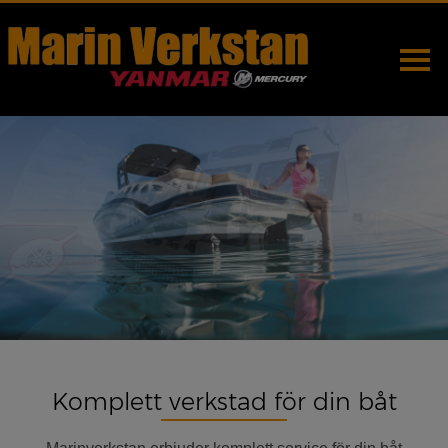
Hem
Motorer
Reservdelar & tillbehör
Servicebil
VIP
Komplett verkstad för din båt
Kontakta oss