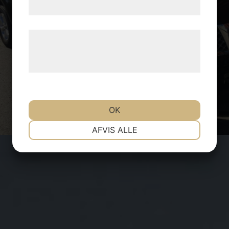
samtykke til disse formål.
Service Bil
Læs mere om vores brug af cookies og
behandling af persondata på vores
hjemmeside.
OK
NØDVENDIGE
PRÆFERENCER
AFVIS ALLE
MARKETING
STATISTIK