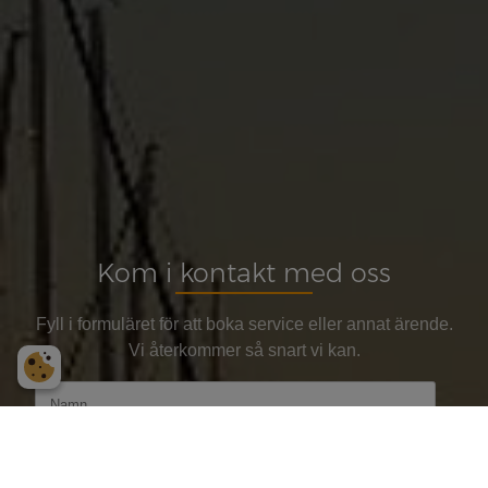
Kom i kontakt med oss
Fyll i formuläret för att boka service eller annat ärende.
Vi återkommer så snart vi kan.