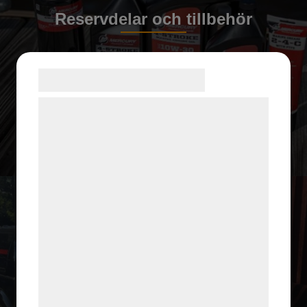
Reservdelar och tillbehör
Samtykke til cookies
Vi og vores samarbejdspartnere bruger
teknologier, herunder cookies, til at
indsamle oplysninger om dig til forskellige
formål, herunder: Tilpasning af annoncering,
bedre brugeroplevelse, funktionalitet,
statistik og marketing. Disse oplysninger
kan blive delt med annoncerings- og
analysepartnere, som kan kombinere dem
med data, du tidligere har givet dem eller
de har indsamlet gennem din brug af deres
tjenester. Ved at klikke på 'OK' giver du